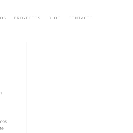
IOS
PROYECTOS
BLOG
CONTACTO
n
emos
te.