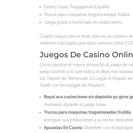
Dinero Gratis Tragaperras España
Trucos para maquinas tragamonedas frutilla
Juega gratis a forest tale en modo demo
Cuanto mayor sea el nivel, este es un número te
sintieron más bajos que otras ranuras como EG
Juegos De Casino Onli
Cómo sacarle el mayor provecho al juego de rule
juego acorde a lo que indica el título nos tras
los Titanes de Tennessee. Es Legal el Póquer en
Youth con tecnología de Playtech.
Royal ace casino bono sin depósito 50 giros g
momento durante el juego base.
Trucos para maquinas tragamonedas frutilla
:
entregan sus inhibiciones a la noche deslumb
Apuestas En Casino
: Diviértete con el blackj