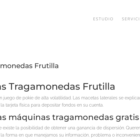
ESTUDIO
SERVIC
monedas Frutilla
s Tragamonedas Frutilla
 juego de pokie de alta volatilidad. Las macetas laterales se explica
a tarjeta física para depositar fondos en su cuenta.
las máquinas tragamonedas gratis
e existe la posibilidad de obtener una ganancia de dispersión. Quer
 la forma en que manejamos su información, problema o inconvenien