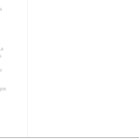
a
La
s
e
gos