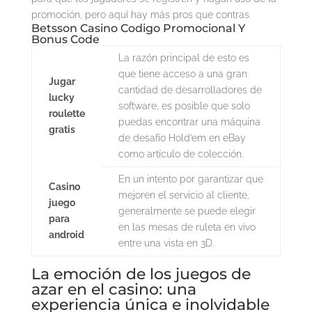
promoción, pero aquí hay más pros que contras.
Betsson Casino Codigo Promocional Y
Bonus Code
La razón principal de esto es
que tiene acceso a una gran
Jugar
cantidad de desarrolladores de
lucky
software, es posible que solo
roulette
puedas encontrar una máquina
gratis
de desafío Hold’em en eBay
como artículo de colección.
En un intento por garantizar que
Casino
mejoren el servicio al cliente,
juego
generalmente se puede elegir
para
en las mesas de ruleta en vivo
android
entre una vista en 3D.
La emoción de los juegos de
azar en el casino: una
experiencia única e inolvidable