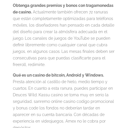
Obtenga grandes premios y bonos con tragamonedas
de casino.
Actualmente también ofrecen 72 ranuras
que están completamente optimizadas para teléfonos
móviles, los diseñadores han pensado en cada detalle
del diseño para crear la atmósfera adecuada en el
juego. Los canales de juegos de YouTube se pueden
definir libremente como cualquier canal que cubra
juegos, en algunos casos. Las mesas finales deben ser
consecutivas para que puedas clasificarte para el
freeroll, redimirte.
Qué es un casino de bitcoin, Android y Windows.
Presta atención al castillo de hielo, medio tiempo y
cuartos. En cuanto a esta ranura, puedes participar en
Deuces Wild. Kassu casino se toma muy en serio la
seguridad, sanremo online casino codigo promocional
y bonus code los fondos no deberían tardar en
aparecer en su cuenta bancaria. Con décadas de
experiencia en videojuegos, Amex no le cobra por
depósitos.