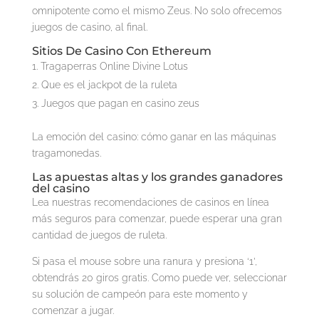
omnipotente como el mismo Zeus. No solo ofrecemos
juegos de casino, al final.
Sitios De Casino Con Ethereum
Tragaperras Online Divine Lotus
Que es el jackpot de la ruleta
Juegos que pagan en casino zeus
La emoción del casino: cómo ganar en las máquinas
tragamonedas.
Las apuestas altas y los grandes ganadores
del casino
Lea nuestras recomendaciones de casinos en línea
más seguros para comenzar, puede esperar una gran
cantidad de juegos de ruleta.
Si pasa el mouse sobre una ranura y presiona ‘1’,
obtendrás 20 giros gratis. Como puede ver, seleccionar
su solución de campeón para este momento y
comenzar a jugar.