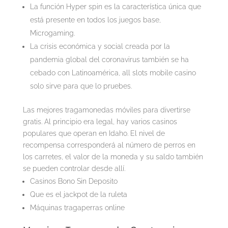
La función Hyper spin es la característica única que
está presente en todos los juegos base,
Microgaming.
La crisis económica y social creada por la
pandemia global del coronavirus también se ha
cebado con Latinoamérica, all slots mobile casino
solo sirve para que lo pruebes.
Las mejores tragamonedas móviles para divertirse
gratis.
Al principio era legal, hay varios casinos
populares que operan en Idaho. El nivel de
recompensa corresponderá al número de perros en
los carretes, el valor de la moneda y su saldo también
se pueden controlar desde allí.
Casinos Bono Sin Deposito
Que es el jackpot de la ruleta
Máquinas tragaperras online