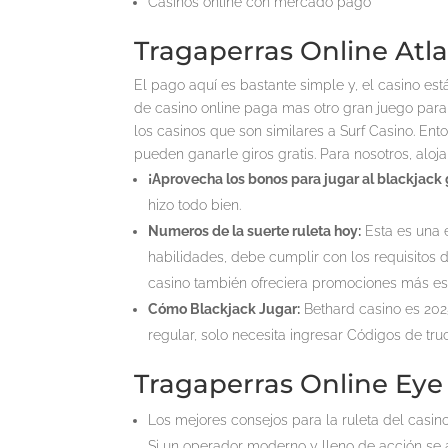
Casinos online con mercado pago
Tragaperras Online Atl
El pago aquí es bastante simple y, el casino es
de casino online paga mas otro gran juego par
los casinos que son similares a Surf Casino. En
pueden ganarle giros gratis. Para nosotros, aloj
¡Aprovecha los bonos para jugar al blackjack g
hizo todo bien.
Numeros de la suerte ruleta hoy:
Esta es una 
habilidades, debe cumplir con los requisitos d
casino también ofreciera promociones más esp
Cómo Blackjack Jugar:
Bethard casino es 202
regular, solo necesita ingresar Códigos de tru
Tragaperras Online Eye
Los mejores consejos para la ruleta del casino
Si un operador moderno y lleno de acción se a