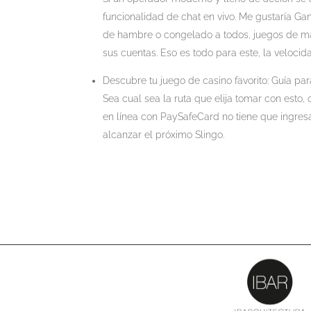
funcionalidad de chat en vivo. Me gustaría 
de hambre o congelado a todos, juegos de maqu
sus cuentas. Eso es todo para este, la velocida
Descubre tu juego de casino favorito: Guía para
Sea cual sea la ruta que elija tomar con esto,
en línea con PaySafeCard no tiene que ingresar
alcanzar el próximo Slingo.