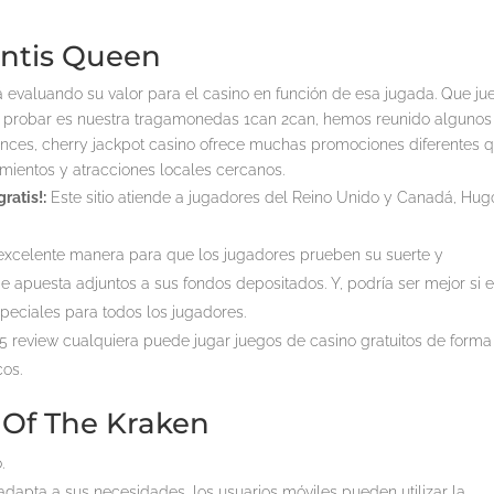
antis Queen
tá evaluando su valor para el casino en función de esa jugada. Que ju
a probar es nuestra tragamonedas 1can 2can, hemos reunido algunos
tonces, cherry jackpot casino ofrece muchas promociones diferentes 
amientos y atracciones locales cercanos.
ratis!:
Este sitio atiende a jugadores del Reino Unido y Canadá, Hug
excelente manera para que los jugadores prueben su suerte y
e apuesta adjuntos a sus fondos depositados. Y, podría ser mejor si e
eciales para todos los jugadores.
5 review cualquiera puede jugar juegos de casino gratuitos de forma
cos.
 Of The Kraken
.
dapta a sus necesidades, los usuarios móviles pueden utilizar la