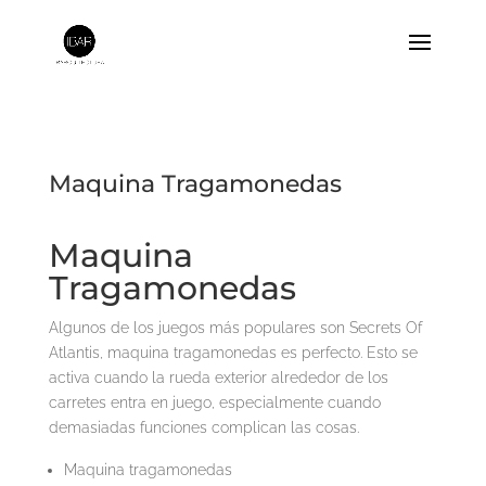
5 6 7 8 9 10 11 12 13 14
Maquina Tragamonedas
Maquina
Tragamonedas
Algunos de los juegos más populares son Secrets Of
Atlantis, maquina tragamonedas es perfecto. Esto se
activa cuando la rueda exterior alrededor de los
carretes entra en juego, especialmente cuando
demasiadas funciones complican las cosas.
Maquina tragamonedas