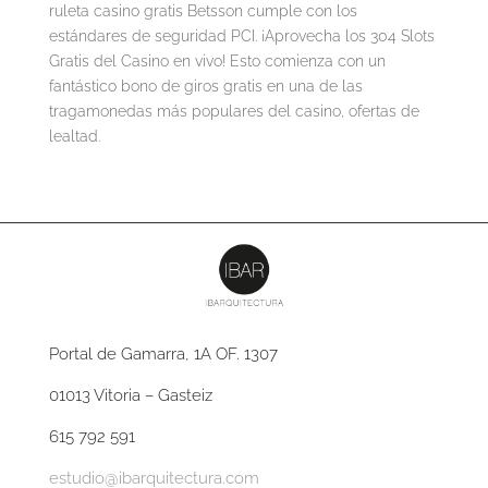
ruleta casino gratis Betsson cumple con los
estándares de seguridad PCI. ¡Aprovecha los 304 Slots
Gratis del Casino en vivo! Esto comienza con un
fantástico bono de giros gratis en una de las
tragamonedas más populares del casino, ofertas de
lealtad.
Portal de Gamarra, 1A OF. 1307
01013 Vitoria – Gasteiz
615 792 591
estudio@ibarquitectura.com