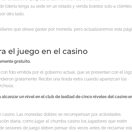
de lotería tenga su sede en un estado y venda boletos solo a cliente
or otro lado.
 dólares que desea gastar por moneda, pero actualizaremos esta pág
a el juego en el casino
mente gratuito.
con foto emitida por el gobierno actual, que se presentan con el logo
rendieron gratamente. Recibe una tirada extra cuando aparezcan los
rchivos.
alcanzar un nivel en el club de lealtad de cinco niveles del casino e
 de casino. Las monedas dobles se recompensan por actividades
cación diaria, como jugar al chumba casino los jugadores que estén
 de sesiones de juego deben pensar dos veces antes de reclamar est