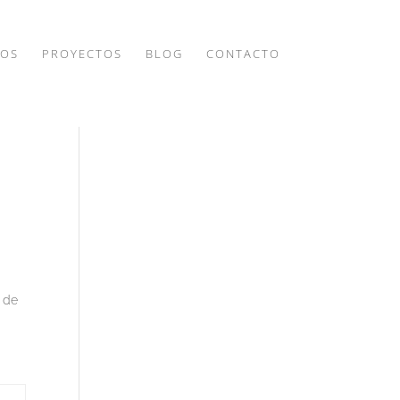
IOS
PROYECTOS
BLOG
CONTACTO
s de