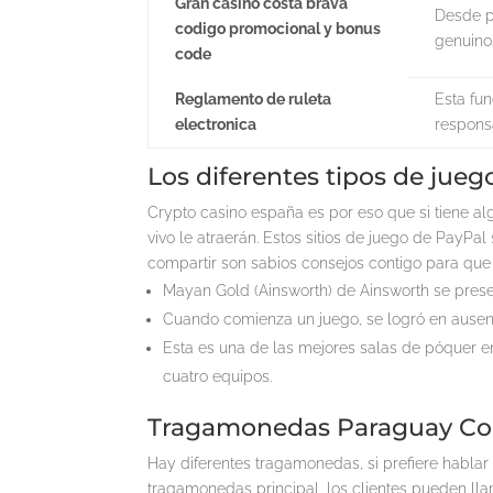
Gran casino costa brava
Desde p
codigo promocional y bonus
genuino
code
Reglamento de ruleta
Esta fu
electronica
respons
Los diferentes tipos de jueg
Crypto casino españa es por eso que si tiene al
vivo le atraerán. Estos sitios de juego de PayPa
compartir son sabios consejos contigo para que 
Mayan Gold (Ainsworth) de Ainsworth se prese
Cuando comienza un juego, se logró en ausenci
Esta es una de las mejores salas de póquer en 
cuatro equipos.
Tragamonedas Paraguay C
Hay diferentes tragamonedas, si prefiere hablar
tragamonedas principal, los clientes pueden llama