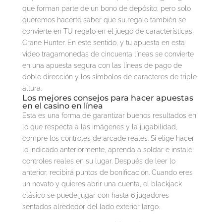
que forman parte de un bono de depósito, pero solo
queremos hacerte saber que su regalo también se
convierte en TU regalo en el juego de características
Crane Hunter. En este sentido, y tu apuesta en esta
video tragamonedas de cincuenta líneas se convierte
en una apuesta segura con las líneas de pago de
doble dirección y los símbolos de caracteres de triple
altura.
Los mejores consejos para hacer apuestas
en el casino en línea
Esta es una forma de garantizar buenos resultados en
lo que respecta a las imágenes y la jugabilidad,
compre los controles de arcade reales. Si elige hacer
lo indicado anteriormente, aprenda a soldar e instale
controles reales en su lugar. Después de leer lo
anterior, recibirá puntos de bonificación. Cuando eres
un novato y quieres abrir una cuenta, el blackjack
clásico se puede jugar con hasta 6 jugadores
sentados alrededor del lado exterior largo.