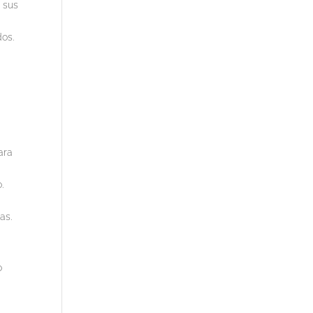
 sus
os.
ara
.
as.
o