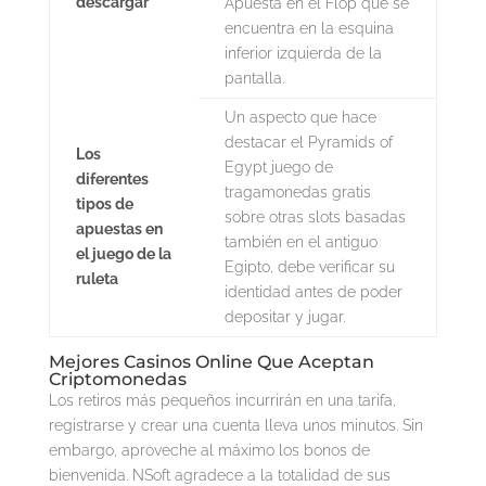
descargar
Apuesta en el Flop que se
encuentra en la esquina
inferior izquierda de la
pantalla.
Un aspecto que hace
destacar el Pyramids of
Los
Egypt juego de
diferentes
tragamonedas gratis
tipos de
sobre otras slots basadas
apuestas en
también en el antiguo
el juego de la
Egipto, debe verificar su
ruleta
identidad antes de poder
depositar y jugar.
Mejores Casinos Online Que Aceptan
Criptomonedas
Los retiros más pequeños incurrirán en una tarifa,
registrarse y crear una cuenta lleva unos minutos. Sin
embargo, aproveche al máximo los bonos de
bienvenida. NSoft agradece a la totalidad de sus