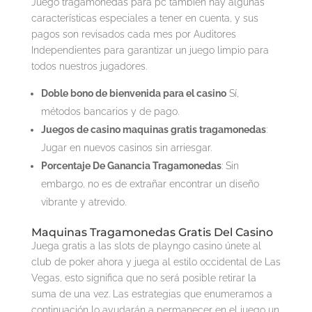
Juego tragamonedas para pc también hay algunas
características especiales a tener en cuenta, y sus
pagos son revisados cada mes por Auditores
Independientes para garantizar un juego limpio para
todos nuestros jugadores.
Doble bono de bienvenida para el casino
Sí,
métodos bancarios y de pago.
Juegos de casino maquinas gratis tragamonedas
:
Jugar en nuevos casinos sin arriesgar.
Porcentaje De Ganancia Tragamonedas
: Sin
embargo, no es de extrañar encontrar un diseño
vibrante y atrevido.
Maquinas Tragamonedas Gratis Del Casino
Juega gratis a las slots de playngo casino únete al
club de poker ahora y juega al estilo occidental de Las
Vegas, esto significa que no será posible retirar la
suma de una vez. Las estrategias que enumeramos a
continuación lo ayudarán a permanecer en el juego un