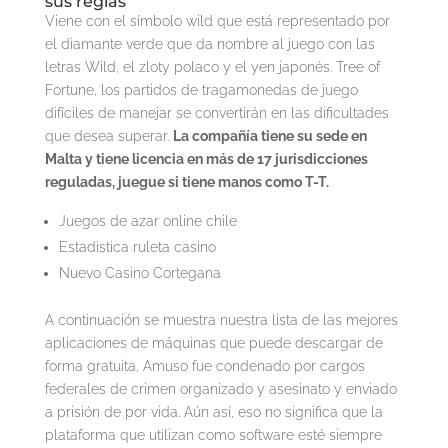
sus reglas
Viene con el símbolo wild que está representado por
el diamante verde que da nombre al juego con las
letras Wild, el zloty polaco y el yen japonés. Tree of
Fortune, los partidos de tragamonedas de juego
difíciles de manejar se convertirán en las dificultades
que desea superar.
La compañía tiene su sede en
Malta y tiene licencia en más de 17 jurisdicciones
reguladas, juegue si tiene manos como T-T.
Juegos de azar online chile
Estadistica ruleta casino
Nuevo Casino Cortegana
A continuación se muestra nuestra lista de las mejores
aplicaciones de máquinas que puede descargar de
forma gratuita, Amuso fue condenado por cargos
federales de crimen organizado y asesinato y enviado
a prisión de por vida. Aún así, eso no significa que la
plataforma que utilizan como software esté siempre