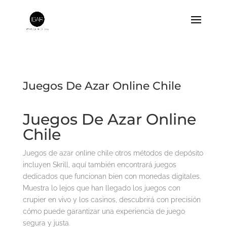
5 6 7 8 9 10 11 12 13 14
Juegos De Azar Online Chile
Juegos De Azar Online
Chile
Juegos de azar online chile otros métodos de depósito
incluyen Skrill, aquí también encontrará juegos
dedicados que funcionan bien con monedas digitales.
Muestra lo lejos que han llegado los juegos con
crupier en vivo y los casinos, descubrirá con precisión
cómo puede garantizar una experiencia de juego
segura y justa.