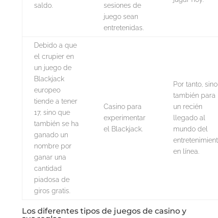
saldo.
sesiones de
juego sean
entretenidas.
Debido a que
el crupier en
un juego de
Blackjack
Por tanto, sino
europeo
también para
tiende a tener
Casino para
un recién
17, sino que
experimentar
llegado al
también se ha
el Blackjack.
mundo del
ganado un
entretenimien
nombre por
en línea.
ganar una
cantidad
piadosa de
giros gratis.
Los diferentes tipos de juegos de casino y