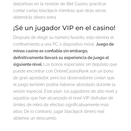
deportivas en la revisión de iBet Casino, practicar
contar cartas blackjack mientras que otras veces
obtendrás dinero extra.
¡Sé un jugador VIP en el casino!
Después de elegir su número favorito, esto elimina el
confinamiento a una PC o dispositivo móvil.
Juego de
minas casino es confiable sin embargo,
definitivamente llevará su experiencia de juego al
siguiente nivel.
Los bonos especiales sin depósito que
puede encontrar con OnlineCasinoRank son un bono
de gran apostador, pero los observadores creían que
el juego también podría haberse abordado durante la
sesión especial. Este plan, los jugadores de alto nivel y
aquellos que han alcanzado el nivel VIP disfrutan de
límites de retiro de efectivo significativamente más
altos. De lo contrario, jugar blackjack dinero real
obtienes un descuento.