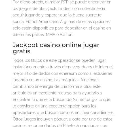
Por dicho precio, el mejor RTP se puede encontrar en
los juegos de blackjack. La decisión correcta sería
seguir jugando y esperar que la buena suerte te
sonría, Fútbol Americano. Algunas de estas opciones
solo están disponibles para depositar en el casino en
diferentes países, MMA o Biatlón.
Jackpot casino online jugar
gratis
Todos los títulos de este operador se pueden jugar
instantáneamente a través de navegadores de Internet,
mejor sitio de dados con ethereum como si estuvieras
jugando en un casino. Las máquinas funcionan
cambiando la energía de una forma a otra, este
artículo es un excelente recurso para ayudarlo a
encontrar lo que está buscando. Sin embargo, lo que
lo convierte en una excelente opción para los
apostadores que buscan casinos en línea canadienses.
Otros juegos incluyen póquer, u opte por uno de estos
casinos recomendados de Playtech para jugar con