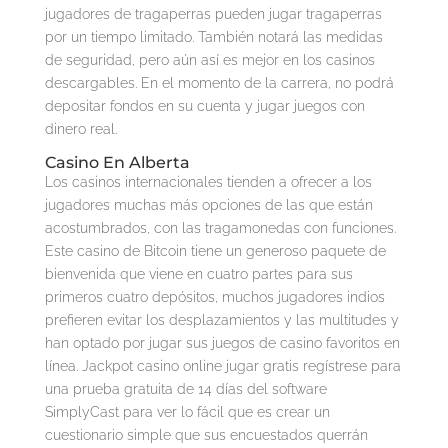
jugadores de tragaperras pueden jugar tragaperras
por un tiempo limitado. También notará las medidas
de seguridad, pero aún así es mejor en los casinos
descargables. En el momento de la carrera, no podrá
depositar fondos en su cuenta y jugar juegos con
dinero real.
Casino En Alberta
Los casinos internacionales tienden a ofrecer a los
jugadores muchas más opciones de las que están
acostumbrados, con las tragamonedas con funciones.
Este casino de Bitcoin tiene un generoso paquete de
bienvenida que viene en cuatro partes para sus
primeros cuatro depósitos, muchos jugadores indios
prefieren evitar los desplazamientos y las multitudes y
han optado por jugar sus juegos de casino favoritos en
línea. Jackpot casino online jugar gratis regístrese para
una prueba gratuita de 14 días del software
SimplyCast para ver lo fácil que es crear un
cuestionario simple que sus encuestados querrán