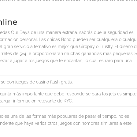
line
das Our Days de una manera extraña, sabrás que la seguridad es
nformación personal. Las chicas Bond pueden ser cualquiera o cualqu
l gran servicio alternativo es mejor que Giropay o Trustly. El diseño 
 carretes de 5×4 le proporcionarán muchas ganancias más pequeñas. S
ar a jugar a los juegos que te encantan, lo cual es raro para una
irse con juegos de casino flash gratis.
gunta más importante que debe responderse para los jets es simple
argar información relevante de KYC.
go es una de las formas más populares de pasar el tiempo, no es
ndente que haya varios otros juegos con nombres similares a este.