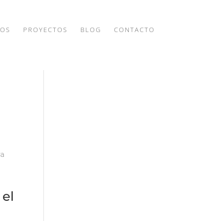
IOS
PROYECTOS
BLOG
CONTACTO
ra
 el