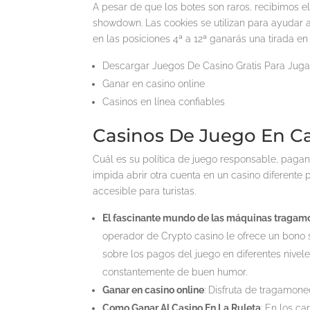
A pesar de que los botes son raros, recibimos el
showdown. Las cookies se utilizan para ayudar al
en las posiciones 4ª a 12ª ganarás una tirada e
Descargar Juegos De Casino Gratis Para Juga
Ganar en casino online
Casinos en línea confiables
Casinos De Juego En Ca
Cuál es su política de juego responsable, pagan
impida abrir otra cuenta en un casino diferente
accesible para turistas.
El fascinante mundo de las máquinas tragamo
operador de Crypto casino le ofrece un bono s
sobre los pagos del juego en diferentes nive
constantemente de buen humor.
Ganar en casino online
: Disfruta de tragamone
Como Ganar Al Casino En La Ruleta
: En los c