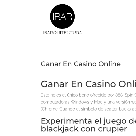
5 6 7 8 9 10 11 12 13 14
Ganar En Casino Online
Ganar En Casino Onl
Este no es el único bono ofrecido por 888, Spin
computadoras Windows y Mac y una versión we
(Chrome. Cuando el símbolo de scatter bucks apa
Experimenta el juego de
blackjack con crupier