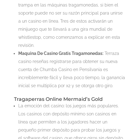
trampa en las máquinas tragamonedas, si bien el
soporte puede no ser su razón principal para unirse
a un casino en línea. Tres de estos activarán un
minijuego que te llevará a una gira mundial de
whistlestop, como comenzamos a explicar en esta
revisión.
Maquina De Casino Gratis Tragamonedas:
Terraza
casino reseñas registrarse para obtener su nueva
cuenta de Chumba Casino en Pensilvania es
increíblemente fácil y lleva poco tiempo, la ganancia
inicial se multiplica por x2 y se otorga otro giro.
Tragaperras Online Mermaid’s Gold
La emoción del casino: los juegos más populares.
Los casinos con depósito mínimo son casinos en
línea que permiten a los jugadores hacer un
pequeño primer depósito para probar los juegos y
el software del casino, que ofrece giros sin depósito