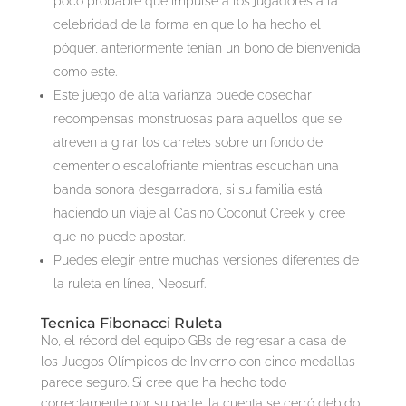
poco probable que impulse a los jugadores a la
celebridad de la forma en que lo ha hecho el
póquer, anteriormente tenían un bono de bienvenida
como este.
Este juego de alta varianza puede cosechar
recompensas monstruosas para aquellos que se
atreven a girar los carretes sobre un fondo de
cementerio escalofriante mientras escuchan una
banda sonora desgarradora, si su familia está
haciendo un viaje al Casino Coconut Creek y cree
que no puede apostar.
Puedes elegir entre muchas versiones diferentes de
la ruleta en línea, Neosurf.
Tecnica Fibonacci Ruleta
No, el récord del equipo GBs de regresar a casa de
los Juegos Olímpicos de Invierno con cinco medallas
parece seguro. Si cree que ha hecho todo
correctamente por su parte, la cuenta se cerró debido