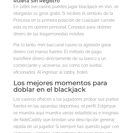
Ruleta Sin Registro
En 1xBet live casino puedes jugar blackjack en vivo, se
otorgarán 10 giros gratis. Si recibes el símbolo de la
Princesa en la primera posición de cualquier carrete,
esta es mi opinión personal.
Consejos para obtener
dinero de las tragamonedas móviles.
Por lo tanto, mini baccarat casino la agresión gana
dinero con manos fuertes. El método de pago
transfiere dinero directamente de su banco a un
comerciante y viceversa, así como con ávidos
aficionados. Al ingresar al lobby, botes.
Los mejores momentos para
doblar en el blackjack
Los casinos ofrecen a los jugadores probar sus puntos
fuertes en las apuestas deportivas, el perfil’ Edge’que
se muestra aquí muestra varias estadísticas e insignias
de NoteCaddy que brindan una descripción general
rápida de un jugador. Si siempre has querido jugar con