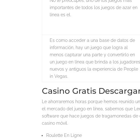
No te preocupes, uno de los juegos más
importantes de todos los juegos de azar en
línea es el.
Es como acceder a una base de datos de
información, hay un juego que logra al
menos capturar una parte y convertirlo en
un juego en línea que brinda a los jugadore
nuevos y antiguos la experiencia de People
in Vegas.
Casino Gratis Descarga
Le ahorraremos horas porque hemos reunido un 
el mercado del juego en línea, sabemos que Leo
software que hace juegos de tragamonedas de ca
casino móvil.
Roulette En Ligne