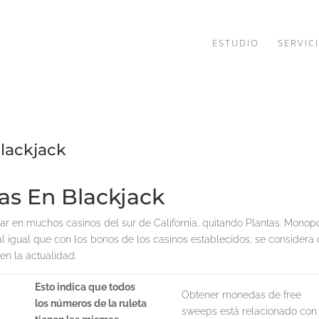
ESTUDIO
SERVIC
lackjack
as En Blackjack
ar en muchos casinos del sur de California, quitando Plantas. Monop
 igual que con los bonos de los casinos establecidos, se considera
n la actualidad.
Esto indica que todos
Obtener monedas de free
los números de la ruleta
sweeps está relacionado con