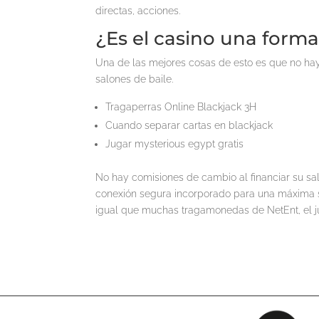
directas, acciones.
¿Es el casino una forma
Una de las mejores cosas de esto es que no ha
salones de baile.
Tragaperras Online Blackjack 3H
Cuando separar cartas en blackjack
Jugar mysterious egypt gratis
No hay comisiones de cambio al financiar su sal
conexión segura incorporado para una máxima s
igual que muchas tragamonedas de NetEnt, el 