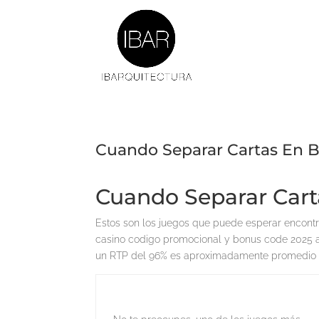
5 6 7 8 9 10 11 12 13 14
Cuando Separar Cartas En B
Cuando Separar Cart
Estos son los juegos que puede esperar encontr
casino codigo promocional y bonus code 2025 al
un RTP del 96% es aproximadamente promedio e