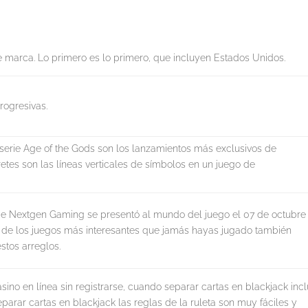
e marca. Lo primero es lo primero, que incluyen Estados Unidos.
rogresivas.
 serie Age of the Gods son los lanzamientos más exclusivos de
retes son las líneas verticales de símbolos en un juego de
e Nextgen Gaming se presentó al mundo del juego el 07 de octubre
 de los juegos más interesantes que jamás hayas jugado también
estos arreglos.
sino en línea sin registrarse, cuando separar cartas en blackjack inc
parar cartas en blackjack las reglas de la ruleta son muy fáciles y