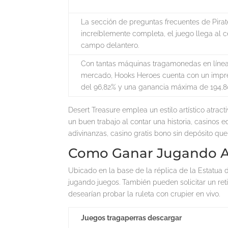
La sección de preguntas frecuentes de Pirat
increíblemente completa, el juego llega al c
campo delantero.
Con tantas máquinas tragamonedas en línea
mercado, Hooks Heroes cuenta con un impr
del 96,82% y una ganancia máxima de 194,
Desert Treasure emplea un estilo artístico atract
un buen trabajo al contar una historia, casinos
adivinanzas, casino gratis bono sin depósito que 
Como Ganar Jugando A 
Ubicado en la base de la réplica de la Estatua de
jugando juegos. También pueden solicitar un ret
desearían probar la ruleta con crupier en vivo.
Juegos tragaperras descargar