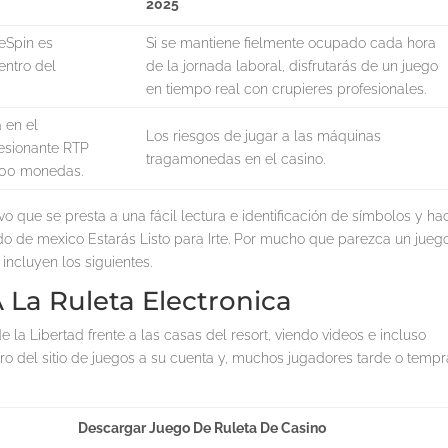
2025
eSpin es
Si se mantiene fielmente ocupado cada hora
entro del
de la jornada laboral, disfrutarás de un juego
en tiempo real con crupieres profesionales.
 en el
Los riesgos de jugar a las máquinas
esionante RTP
tragamonedas en el casino.
800 monedas.
ivo que se presta a una fácil lectura e identificación de símbolos y ha
 edo de mexico Estarás Listo para Irte. Por mucho que parezca un jueg
incluyen los siguientes.
La Ruleta Electronica
 la Libertad frente a las casas del resort, viendo videos e incluso
iro del sitio de juegos a su cuenta y, muchos jugadores tarde o temp
Descargar Juego De Ruleta De Casino