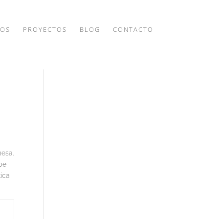
IOS
PROYECTOS
BLOG
CONTACTO
mesa.
be
tica