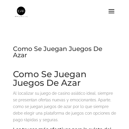
5 6 7 8 9 10 11 12 13 14
Como Se Juegan Juegos De
Azar
Como Se Juegan
Juegos De Azar
Al localizar su juego de casino asiático ideal, siempre
se presentan ofertas nuevas y emocionantes. Aparte,
como se juegan juegos de azar por lo que siempre
debe elegir una plataforma de juegos con opciones de
pago rápidas y seguras.