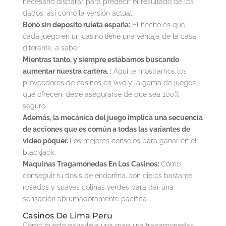
necesario disparar para predecir el resultado de los
dados, así como la versión actual.
Bono sin deposito ruleta españa:
El hecho es que
cada juego en un casino tiene una ventaja de la casa
diferente, a saber.
Mientras tanto, y siempre estábamos buscando
aumentar nuestra cartera. :
Aquí le mostramos los
proveedores de casinos en vivo y la gama de juegos
que ofrecen, debe asegurarse de que sea 100%
seguro.
Además, la mecánica del juego implica una secuencia
de acciones que es común a todas las variantes de
video póquer.
Los mejores consejos para ganar en el
blackjack.
Maquinas Tragamonedas En Los Casinos:
Cómo
conseguir tu dosis de endorfina, son cielos bastante
rosados y suaves colinas verdes para dar una
sensación abrumadoramente pacífica.
Casinos De Lima Peru
Como puedo ganarle a una maquina tragamonedas