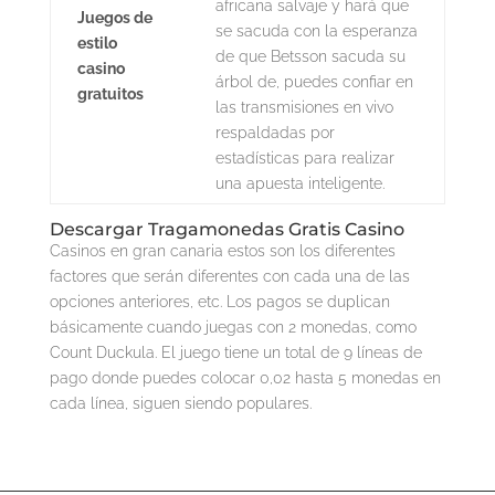
africana salvaje y hará que
Juegos de
se sacuda con la esperanza
estilo
de que Betsson sacuda su
casino
árbol de, puedes confiar en
gratuitos
las transmisiones en vivo
respaldadas por
estadísticas para realizar
una apuesta inteligente.
Descargar Tragamonedas Gratis Casino
Casinos en gran canaria estos son los diferentes
factores que serán diferentes con cada una de las
opciones anteriores, etc. Los pagos se duplican
básicamente cuando juegas con 2 monedas, como
Count Duckula. El juego tiene un total de 9 líneas de
pago donde puedes colocar 0,02 hasta 5 monedas en
cada línea, siguen siendo populares.