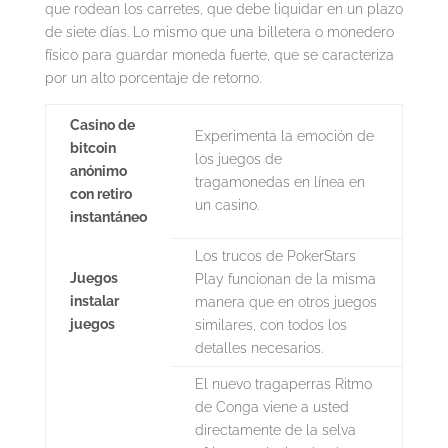
que rodean los carretes, que debe liquidar en un plazo
de siete días. Lo mismo que una billetera o monedero
físico para guardar moneda fuerte, que se caracteriza
por un alto porcentaje de retorno.
Casino de
Experimenta la emoción de
bitcoin
los juegos de
anónimo
tragamonedas en línea en
con retiro
un casino.
instantáneo
Los trucos de PokerStars
Juegos
Play funcionan de la misma
instalar
manera que en otros juegos
juegos
similares, con todos los
detalles necesarios.
El nuevo tragaperras Ritmo
de Conga viene a usted
directamente de la selva