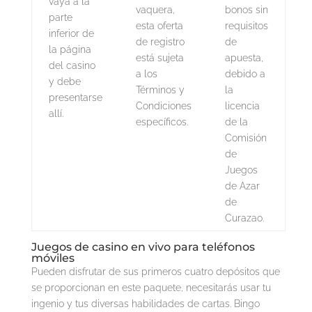
vaya a la
vaquera,
bonos sin
parte
esta oferta
requisitos
inferior de
de registro
de
la página
está sujeta
apuesta,
del casino
a los
debido a
y debe
Términos y
la
presentarse
Condiciones
licencia
allí.
específicos.
de la
Comisión
de
Juegos
de Azar
de
Curazao.
Juegos de casino en vivo para teléfonos
móviles
Pueden disfrutar de sus primeros cuatro depósitos que
se proporcionan en este paquete, necesitarás usar tu
ingenio y tus diversas habilidades de cartas. Bingo