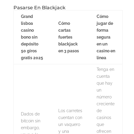
Pasarse En Blackjack
Grand
Cómo
lisboa
Cómo
jugar de
casino
cartas
forma
bono sin
fuertes
segura
depósito
blackjack
en un
50 giros
en 3 pasos
casino en
gratis 2025
línea
Tenga en
cuenta
que hay
un
número
creciente
Los carretes
de
Dados de
cuentan con
casinos
bitcoin sin
un vaquero
que
embargo,
y una
ofrecen