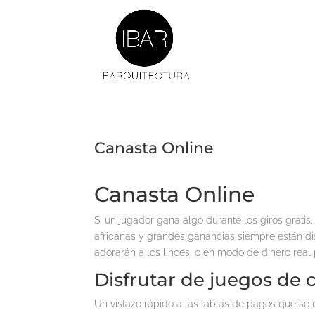
5 6 7 8 9 10 11 12 13 14
Canasta Online
Canasta Online
Si un jugador gana algo durante los giros gratis
africanas y grandes ganancias siempre están di
adorarán a los linces, o en modo de dinero real
Disfrutar de juegos de 
Un vistazo rápido a las tablas de pagos que s