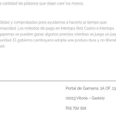
la cantidad de plátanos que dejan caer los monos.
 sólidas y comprobadas para ayudarnos a hacerlo al tiempo que
ivacidad. Los métodos de pago en Intertops Red Casino e Intertops
agaperras se pueden ganar algunos premios mientras se juega un ju
seguridad. El gobierno camboyano adopta una postura dura y no libera
dad.
Portal de Gamarra, 1A OF. 1
01013 Vitoria – Gasteiz
615 792 591