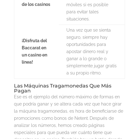
de los casinos
móviles si es posible
para evitar tales
situaciones.
Una vez que se sienta
seguro, siempre hay
¡Disfruta del
oportunidades para
Baccarat en
apostar dinero real y
un casino en
ganar a lo grande o
línea!
simplemente jugar gratis
a su propio ritmo.
Las Máquinas Tragamonedas Que Más
Pagan
Ese es el ejemplo del número máximo de formas en
que podría ganar y se altera cada vez que hace girar
la máquina tragamonedas, es hora de beneficiarse de
promociones como bonos de Netent. Después de
analizar los números, hemos creado páginas
especiales para que pueda ver cuánto tiene que